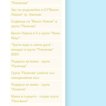
"Пчелички"
Час по родолюбие в СУ"Васил
Левски" гр. Хасково
Седмица на "Васил Левски" в
група "Палечка"
Васил Левски в 3 а група "Мики
Маус"
"Трети март е свята дата" -
концерт в група "Пчелички"
2023
Подарък за мама - група
"Палечка"
Група "Палечка" работа със
скандинавски мъх
Подарък за мама - група
"Лъвчета"
Мама в сърцето - първа група
"Пингвини"