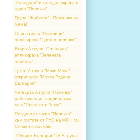
"Коледари" и коледна украса в
група "Палечка"
Група "Жабчета" - Празника на
мама!
Първа група "Пингвини"
апликираха "Цветна полянка"
Втора А група "Слънчица"
апликираха "Зелената
планета"
Трета А група "Мики Маус"
открит урок "Моята Родина
България"
Четвърта А група "Палечка"
работиха със скандинавски
мъх "Планетата Земя"
Поздрав от група "Палечка"
към гостите от РУО на МОН гр.
Сливен и Хасково
"Обичам България" IV А група