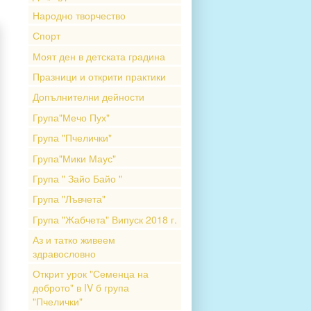
Народно творчество
Спорт
Моят ден в детската градина
Празници и открити практики
Допълнителни дейности
Група"Мечо Пух"
Група "Пчелички"
Група"Мики Маус"
Група " Зайо Байо "
Група "Лъвчета"
Група "Жабчета" Випуск 2018 г.
Аз и татко живеем
здравословно
Открит урок "Семенца на
доброто" в IV б група
"Пчелички"