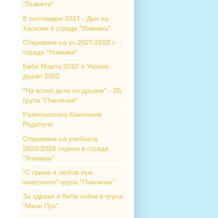
"Лъвчета"
8 септември 2021 - Ден на
Хасково в сграда "Усмивка"
Откриване на уч.2021/2022 г. -
сграда "Усмивка"
Баба Марта 2022 и Украси
дърво 2022
"На всяко дете по дръвче" - 3Б
група "Пчелички"
Разяснителна Кампания
Родители
Откриване на учебната
2022/2023 година в сграда
"Усмивка"
"С грижа и любов към
животните" група "Пчелички"
За здрави и бели зъбки в група
"Мечо Пух"