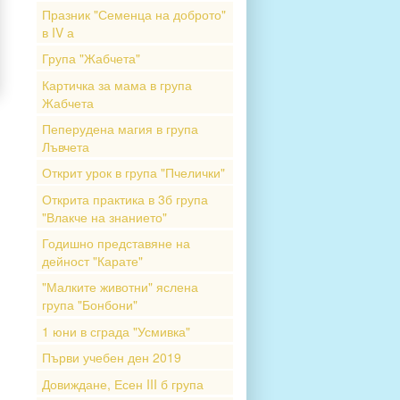
Празник "Семенца на доброто"
в IV а
Група "Жабчета"
Картичка за мама в група
Жабчета
Пеперудена магия в група
Лъвчета
Открит урок в група "Пчелички"
Открита практика в 3б група
"Влакче на знанието"
Годишно представяне на
дейност "Карате"
"Малките животни" яслена
група "Бонбони"
1 юни в сграда "Усмивка"
Първи учебен ден 2019
Довиждане, Есен III б група