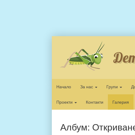
Дет
Начало
За нас
Групи
Д
Проекти
Контакти
Галерия
Албум: Откриване