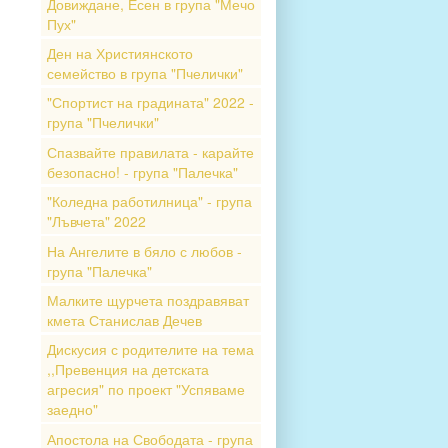
Довиждане, Есен в група "Мечо
Пух"
Ден на Християнското
семейство в група "Пчелички"
"Спортист на градината" 2022 -
група "Пчелички"
Спазвайте правилата - карайте
безопасно! - група "Палечка"
"Коледна работилница" - група
"Лъвчета" 2022
На Ангелите в бяло с любов -
група "Палечка"
Малките щурчета поздравяват
кмета Станислав Дечев
Дискусия с родителите на тема
,,Превенция на детската
агресия" по проект "Успяваме
заедно"
Апостола на Свободата - група