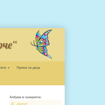
рче“
елите
Прием на деца
Албуми в галерията:
ДГ „Щурче“