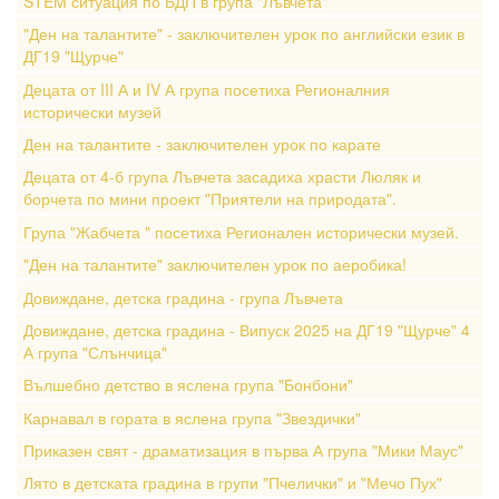
STEM ситуация по БДП в група "Лъвчета"
"Ден на талантите" - заключителен урок по английски език в
ДГ19 "Щурче"
Децата от III А и IV А група посетиха Регионалния
исторически музей
Ден на талантите - заключителен урок по карате
Децата от 4-б група Лъвчета засадиха храсти Люляк и
борчета по мини проект "Приятели на природата".
Група "Жабчета " посетиха Регионален исторически музей.
"Ден на талантите" заключителен урок по аеробика!
Довиждане, детска градина - група Лъвчета
Довиждане, детска градина - Випуск 2025 на ДГ19 "Щурче" 4
А група "Слънчица"
Вълшебно детство в яслена група "Бонбони"
Карнавал в гората в яслена група "Звездички"
Приказен свят - драматизация в първа А група "Мики Маус"
Лято в детската градина в групи "Пчелички" и "Мечо Пух"