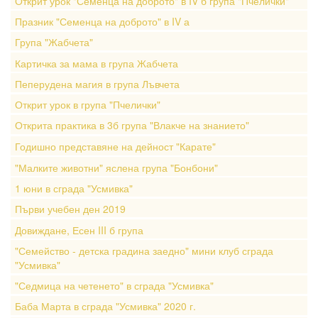
Открит урок "Семенца на доброто" в IV б група "Пчелички"
Празник "Семенца на доброто" в IV а
Група "Жабчета"
Картичка за мама в група Жабчета
Пеперудена магия в група Лъвчета
Открит урок в група "Пчелички"
Открита практика в 3б група "Влакче на знанието"
Годишно представяне на дейност "Карате"
"Малките животни" яслена група "Бонбони"
1 юни в сграда "Усмивка"
Първи учебен ден 2019
Довиждане, Есен III б група
"Семейство - детска градина заедно" мини клуб сграда
"Усмивка"
"Седмица на четенето" в сграда "Усмивка"
Баба Марта в сграда "Усмивка" 2020 г.