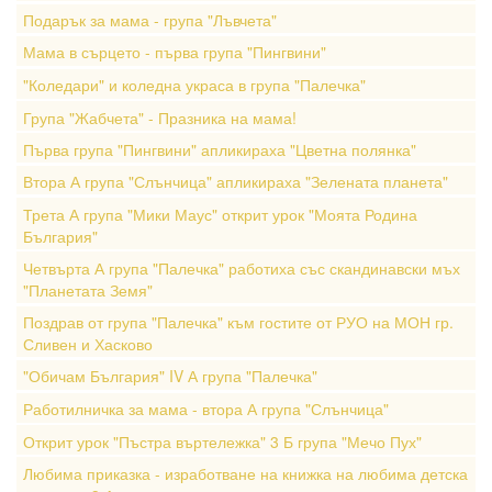
Подарък за мама - група "Лъвчета"
Мама в сърцето - първа група "Пингвини"
"Коледари" и коледна украса в група "Палечка"
Група "Жабчета" - Празника на мама!
Първа група "Пингвини" апликираха "Цветна полянка"
Втора А група "Слънчица" апликираха "Зелената планета"
Трета А група "Мики Маус" открит урок "Моята Родина
България"
Четвърта А група "Палечка" работиха със скандинавски мъх
"Планетата Земя"
Поздрав от група "Палечка" към гостите от РУО на МОН гр.
Сливен и Хасково
"Обичам България" IV А група "Палечка"
Работилничка за мама - втора А група "Слънчица"
Открит урок "Пъстра въртележка" 3 Б група "Мечо Пух"
Любима приказка - изработване на книжка на любима детска