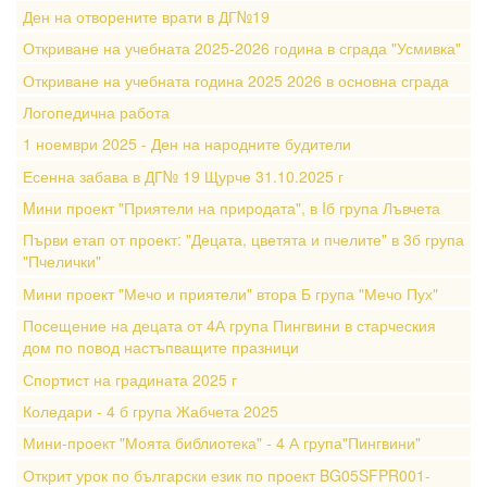
Ден на отворените врати в ДГ№19
Откриване на учебната 2025-2026 година в сграда "Усмивка"
Откриване на учебната година 2025 2026 в основна сграда
Логопедична работа
1 ноември 2025 - Ден на народните будители
Есенна забава в ДГ№ 19 Щурче 31.10.2025 г
Mини проект "Приятели на природата", в Iб група Лъвчета
Първи етап от проект: "Децата, цветята и пчелите" в 3б група
"Пчелички"
Мини проект "Мечо и приятели" втора Б група "Мечо Пух"
Посещение на децата от 4А група Пингвини в старческия
дом по повод настъпващите празници
Спортист на градината 2025 г
Коледари - 4 б група Жабчета 2025
Мини-проект "Моята библиотека" - 4 А група"Пингвини"
Открит урок по български език по проект BG05SFPR001-