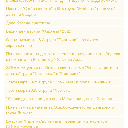
Малки футболни таланти от ДГ 19 Щурче –сграда Усмивка
Празник "С обич за тати" в III Б група "Жабчета" по случай
деня на бащата
Дядо Коледа пристигна!
Бабин ден в група "Жабчета" 2025
Открит момент в 3 А група "Пингвини" - Аз живея
здравословно
Профилактика на детското зрение проведено от д-р Згурева
с помощта на Ротари клуб Хасково Аида
STEAM ситуация по Околен свят на тема "За всяко дете по
дръвче" групи "Слънчица" и "Пингвини"
Трети март 2025 в група "Слънчица" и група "Пингвини"
Трети март 2025 в група "Лъвчета"
"Украси дърво" иницатива на Младежки център Хасково
Почит към загиналите за Освобождението на България от
група Лъвчета
2А група "Палечка"по темата" Геометричните фигури"
STEAM ситуация