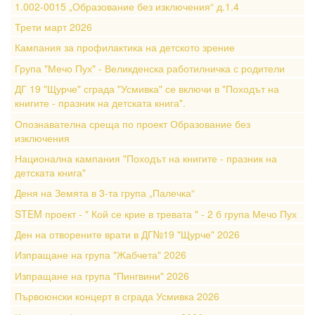
1.002-0015 „Образование без изключения“ д.1.4
Трети март 2026
Кампания за профилактика на детското зрение
Група "Мечо Пух" - Великденска работилничка с родители
ДГ 19 "Щурче" сграда "Усмивка" се включи в "Походът на
книгите - празник на детската книга".
Опознавателна среща по проект Образование без
изключения
Национална кампания "Походът на книгите - празник на
детската книга"
Деня на Земята в 3-та група „Палечка“
STEM проект - " Кой се крие в тревата " - 2 б група Мечо Пух
Ден на отворените врати в ДГ№19 "Щурче" 2026
Изпращане на група "Жабчета" 2026
Изпращане на група "Пингвини" 2026
Първоюнски концерт в сграда Усмивка 2026