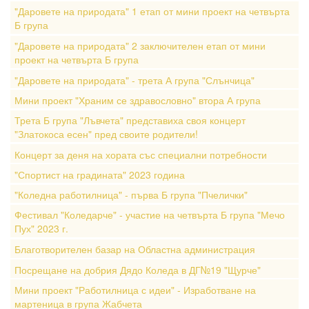
"Даровете на природата" 1 етап от мини проект на четвърта
Б група
"Даровете на природата" 2 заключителен етап от мини
проект на четвърта Б група
"Даровете на природата" - трета А група "Слънчица"
Мини проект "Храним се здравословно" втора А група
Трета Б група "Лъвчета" представиха своя концерт
"Златокоса есен" пред своите родители!
Концерт за деня на хората със специални потребности
"Спортист на градината" 2023 година
"Коледна работилница" - първа Б група "Пчелички"
Фестивал "Коледарче" - участие на четвърта Б група "Мечо
Пух" 2023 г.
Благотворителен базар на Областна администрация
Посрещане на добрия Дядо Коледа в ДГ№19 "Щурче"
Мини проект "Работилница с идеи" - Изработване на
мартеница в група Жабчета