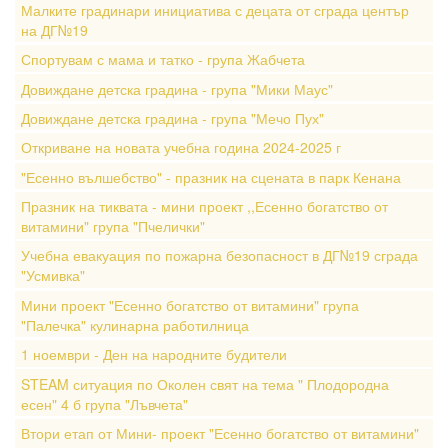
Малките градинари инициатива с децата от сграда център
на ДГ№19
Спортувам с мама и татко - група Жабчета
Довиждане детска градина - група "Мики Маус"
Довиждане детска градина - група "Мечо Пух"
Откриване на новата учебна година 2024-2025 г
"Есенно вълшебство" - празник на сцената в парк Кенана
Празник на тиквата - мини проект ,,Есенно богатство от
витамини" група "Пчелички"
Учебна евакуация по пожарна безопасност в ДГ№19 сграда
"Усмивка"
Мини проект "Есенно богатство от витамини" група
"Палечка" кулинарна работилница
1 ноември - Ден на народните будители
STEAM ситуация по Околен свят на тема " Плодородна
есен" 4 б група "Лъвчета"
Втори етап от Мини- проект "Есенно богатство от витамини"