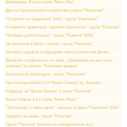
Довиждане, Есен в група "Мечо Пух"
Ден на Християнското семейство в група "Пчелички"
"Спортист на градината" 2022 - група "Пчелички"
Спазвайте правилата - карайте безопасно! - група "Палечка"
"Коледна работилница" - група "Лъвчета" 2022
На Ангелите в бяло с любов - група "Палечка"
Малките щурчета поздравяват кмета Станислав Дечев
Дискусия с родителите на тема ,,Превенция на детската
агресия" по проект "Успяваме заедно"
Апостола на Свободата - група "Пчелички"
Час по родолюбие в СУ"Васил Левски" гр. Хасково
Седмица на "Васил Левски" в група "Палечка"
Васил Левски в 3 а група "Мики Маус"
"Трети март е свята дата" - концерт в група "Пчелички" 2023
Подарък за мама - група "Палечка"
Група "Палечка" работа със скандинавски мъх