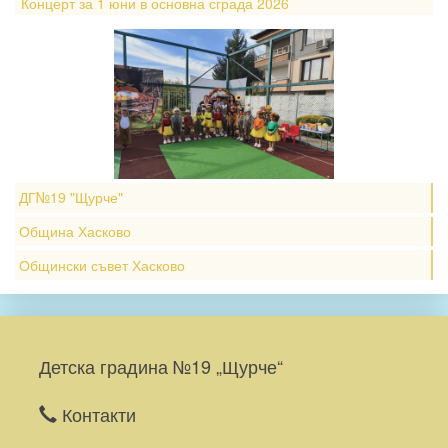
Концерт за 1 юни в основна сграда 2026
ДГ№19 "Щурче"
Община Хасково
Общински съвет Хасково
Детска градина №19 „Щурче“
Контакти