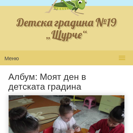
Детска градина №19
„Щурче“
Меню
Toggl
navig
Албум: Моят ден в
детската градина