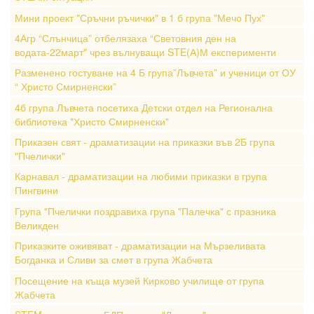
Мини проект "Сръчни ръчички" в 1 б група "Мечо Пух"
4Агр “Слънчица” отбелязаха “Световния ден на
водата-22март" чрез вълнуващи STE(А)М експерименти
Разменено гостуване на 4 Б група”Лъвчета” и ученици от ОУ
“ Христо Смирненски”
4б група Лъвчета посетиха Детски отдел на Регионална
библиотека "Христо Смирненски"
Приказен свят - драматизации на приказки във 2Б група
"Пчелички"
Карнавал - драматизации на любими приказки в група
Пингвини
Група "Пчелички поздравиха група "Палечка" с празника
Великден
Приказките оживяват - драматизации на Мързеливата
Богданка и Сливи за смет в група Жабчета
Посещение на къща музей Кирково училище от група
Жабчета