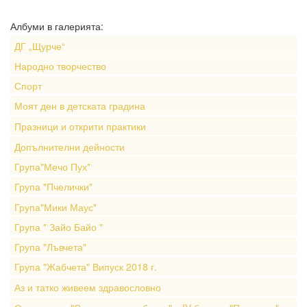
Албуми в галерията:
ДГ „Щурче“
Народно творчество
Спорт
Моят ден в детската градина
Празници и открити практики
Допълнителни дейности
Група"Мечо Пух"
Група "Пчелички"
Група"Мики Маус"
Група " Зайо Байо "
Група "Лъвчета"
Група "Жабчета" Випуск 2018 г.
Аз и татко живеем здравословно