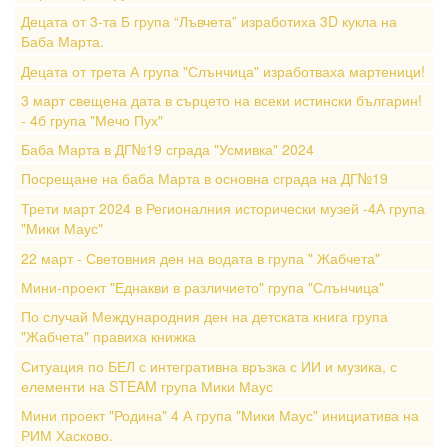
Децата от 3-та Б група “Лъвчета” изработиха 3D кукла на
Баба Марта.
Децата от трета А група "Слънчица" изработваха мартеници!
3 март свещена дата в сърцето на всеки истински българин!
- 4б група "Мечо Пух"
Баба Марта в ДГ№19 сграда "Усмивка" 2024
Посрещане на баба Марта в основна сграда на ДГ№19
Трети март 2024 в Регионалния исторически музей -4А група
"Мики Маус"
22 март - Световния ден на водата в група " Жабчета"
Мини-проект "Еднакви в различието" група "Слънчица"
По случай Международния ден на детската книга група
"Жабчета" правиха книжка
Ситуация по БЕЛ с интегративна връзка с ИИ и музика, с
елементи на STEAM група Мики Маус
Мини проект "Родина" 4 А група "Мики Маус" инициатива на
РИМ Хасково.