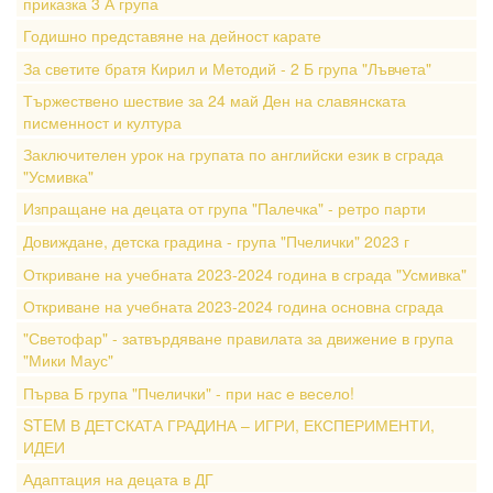
приказка 3 А група
Годишно представяне на дейност карате
За светите братя Кирил и Методий - 2 Б група "Лъвчета"
Тържествено шествие за 24 май Ден на славянската
писменност и култура
Заключителен урок на групата по английски език в сграда
"Усмивка"
Изпращане на децата от група "Палечка" - ретро парти
Довиждане, детска градина - група "Пчелички" 2023 г
Откриване на учебната 2023-2024 година в сграда "Усмивка"
Откриване на учебната 2023-2024 година основна сграда
"Светофар" - затвърдяване правилата за движение в група
"Мики Маус"
Първа Б група "Пчелички" - при нас е весело!
STEM В ДЕТСКАТА ГРАДИНА – ИГРИ, ЕКСПЕРИМЕНТИ,
ИДЕИ
Адаптация на децата в ДГ