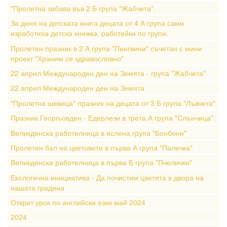
"Пролетна забава във 2 Б група "Жабчета".
За деня на детската книга децата от 4 А група сами
изработиха детска книжка, работейки по групи.
Пролетен празник в 2 А група "Пингвини" съчетан с мини
проект "Храним се здравословно"
22 април Международен ден на Земята - група "Жабчета"
22 април Международен ден на Земята
"Пролетна шевица" празник на децата от 3 Б група "Лъвчета"
Празник Георгьовден - Едерлези в трета А група "Слънчица"
Великденска работилница в яслена група "Бонбони"
Пролетен бал на цветовете в първа А група "Палечка"
Великденска работилница в първа Б група "Пчелички"
Екологична инициатива - Да почистим цветята в двора на
нашата градина
Открит урок по английски език май 2024
2024