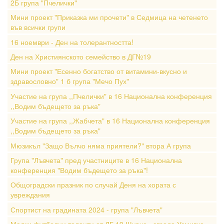
2Б група "Пчелички"
Мини проект "Приказка ми прочети" в Седмица на четенето
във всички групи
16 ноември - Ден на толерантността!
Ден на Християнското семейство в ДГ№19
Мини проект "Есенно богатство от витамини-вкусно и
здравословно" 1 б група "Мечо Пух"
Участие на група ,,Пчелички" в 16 Национална конференция
,,Водим бъдещето за ръка"
Участие на група ,,Жабчета" в 16 Национална конференция
,,Водим бъдещето за ръка"
Мюзикъл "Защо Вълчо няма приятели?" втора А група
Група "Лъвчета" пред участниците в 16 Национална
конференция "Водим бъдещето за ръка"!
Общоградски празник по случай Деня на хората с
увреждания
Спортист на градината 2024 - група "Лъвчета"