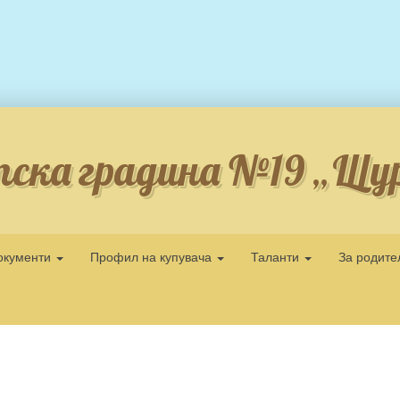
ска градина №19 „Щу
окументи
Профил на купувача
Таланти
За родит