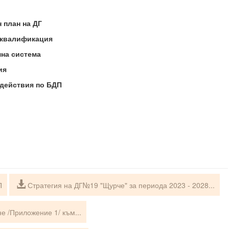
 план на ДГ
 квалификация
на система
ия
 действия по БДП
П
Стратегия на ДГ№19 "Щурче" за периода 2023 - 2028...
е /Приложение 1/ към...