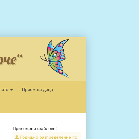
рче“
елите
Прием на деца
Приложени файлове:
Годишно разпределение по