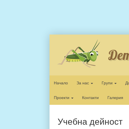
Дет
Начало
За нас
Групи
Д
Проекти
Контакти
Галерия
Учебна дейност