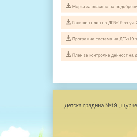
Мерки за внасяне на подобрения
Годишен план на ДГ№19 за уч. 
Програмна система на ДГ№19 за
План за контролна дейност на ди
Детска градина №19 „Щурче