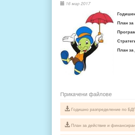
16 мар 2017
Годишен
План за
Програм
Стратег
План за
Прикачени файлове
Годишно разпределение по БД
План за действие и финансиран