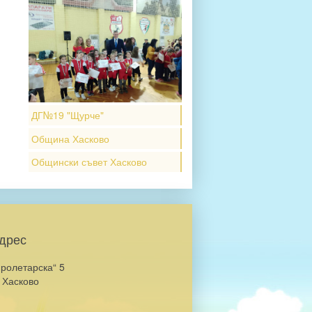
ДГ№19 "Щурче"
Община Хасково
Общински съвет Хасково
дрес
Пролетарска“ 5
 Хасково