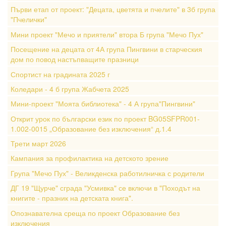
Първи етап от проект: "Децата, цветята и пчелите" в 3б група
"Пчелички"
Мини проект "Мечо и приятели" втора Б група "Мечо Пух"
Посещение на децата от 4А група Пингвини в старческия
дом по повод настъпващите празници
Спортист на градината 2025 г
Коледари - 4 б група Жабчета 2025
Мини-проект "Моята библиотека" - 4 А група"Пингвини"
Открит урок по български език по проект BG05SFPR001-
1.002-0015 „Образование без изключения“ д.1.4
Трети март 2026
Кампания за профилактика на детското зрение
Група "Мечо Пух" - Великденска работилничка с родители
ДГ 19 "Щурче" сграда "Усмивка" се включи в "Походът на
книгите - празник на детската книга".
Опознавателна среща по проект Образование без
изключения