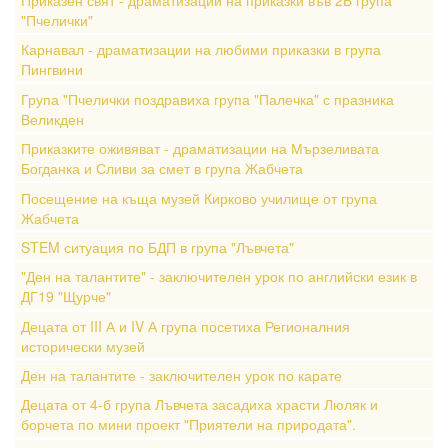
Приказен свят - драматизации на приказки във 2Б група
"Пчелички"
Карнавал - драматизации на любими приказки в група
Пингвини
Група "Пчелички поздравиха група "Палечка" с празника
Великден
Приказките оживяват - драматизации на Мързеливата
Богданка и Сливи за смет в група Жабчета
Посещение на къща музей Кирково училище от група
Жабчета
STEM ситуация по БДП в група "Лъвчета"
"Ден на талантите" - заключителен урок по английски език в
ДГ19 "Щурче"
Децата от III А и IV А група посетиха Регионалния
исторически музей
Ден на талантите - заключителен урок по карате
Децата от 4-б група Лъвчета засадиха храсти Люляк и
борчета по мини проект "Приятели на природата".