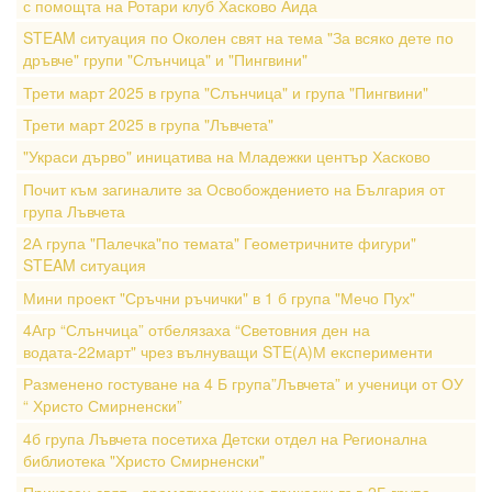
с помощта на Ротари клуб Хасково Аида
STEAM ситуация по Околен свят на тема "За всяко дете по
дръвче" групи "Слънчица" и "Пингвини"
Трети март 2025 в група "Слънчица" и група "Пингвини"
Трети март 2025 в група "Лъвчета"
"Украси дърво" иницатива на Младежки център Хасково
Почит към загиналите за Освобождението на България от
група Лъвчета
2А група "Палечка"по темата" Геометричните фигури"
STEAM ситуация
Мини проект "Сръчни ръчички" в 1 б група "Мечо Пух"
4Агр “Слънчица” отбелязаха “Световния ден на
водата-22март" чрез вълнуващи STE(А)М експерименти
Разменено гостуване на 4 Б група”Лъвчета” и ученици от ОУ
“ Христо Смирненски”
4б група Лъвчета посетиха Детски отдел на Регионална
библиотека "Христо Смирненски"