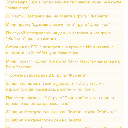
Трети март 2024 в Регионалния исторически музей -4А група
"Мики Маус"
22 март - Световния ден на водата в група " Жабчета"
Мини-проект "Еднакви в различието" група "Слънчица"
По случай Международния ден на детската книга група
"Жабчета" правиха книжка
Ситуация по БЕЛ с интегративна връзка с ИИ и музика, с
елементи на STEAM група Мики Маус
Мини проект "Родина" 4 А група "Мики Маус" инициатива на
РИМ Хасково.
"Пролетна забава във 2 Б група "Жабчета".
За деня на детската книга децата от 4 А група сами
изработиха детска книжка, работейки по групи.
Пролетен празник в 2 А група "Пингвини" съчетан с мини
проект "Храним се здравословно"
22 април Международен ден на Земята - група "Жабчета"
22 април Международен ден на Земята