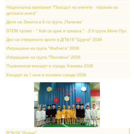
Национална кампания "Походът на книгите - празник на
детската книга"
Деня на Земята в 3-та група „Палечка“
STEM проект - " Кой се крие в тревата " - 2 б група Мечо Пух
Ден на отворените врати в ДГ№19 "Щурче" 2026
Изпращане на група "Жабчета" 2026
Изпращане на група "Пингвини" 2026
Първоюнски концерт в сграда Усмивка 2026
Концерт за 1 юни в основна сграда 2026
ДГ№19 "Щурче"