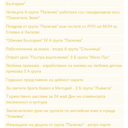
България"
Четвърта А група "Палечка" работиха със скандинавски мъх
"Планетата Земя"
Поздрав от група "Палечка" към гостите от РУО на МОН гр.
Сливен и Хасково
"Обичам България" IV А група "Палечка"
Работилничка за мама - втора А група "Слънчица"
Открит урок "Пъстра въртележка" 3 Б група "Мечо Пух"
Любима приказка - изработване на книжка на любима детска
приказка 3 А група
Годишно представяне на дейност карате
За светите братя Кирил и Методий - 2 Б група "Лъвчета"
Тържествено шествие за 24 май Ден на славянската
писменност и култура
Заключителен урок на групата по английски език в сграда
"Усмивка"
Изпращане на децата от група "Палечка" - ретро парти