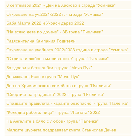
8 септември 2021 - Ден на Хасково в сграда "Усмивка"
Откриване на уч.2021/2022 г. - сграда "Усмивка"
Баба Марта 2022 и Украси дърво 2022
"На всяко дете по дръвче" - 3Б група "Пчелички"
Разяснителна Кампания Родители
Откриване на учебната 2022/2023 година в сграда "Усмивка"
"С грижа и любов към животните" група "Пчелички"
За здрави и бели зъбки в група "Мечо Пух"
Довиждане, Есен в група "Мечо Пух"
Ден на Християнското семейство в група "Пчелички"
"Спортист на градината" 2022 - група "Пчелички"
Спазвайте правилата - карайте безопасно! - група "Палечка"
"Коледна работилница" - група "Лъвчета" 2022
На Ангелите в бяло с любов - група "Палечка"
Малките щурчета поздравяват кмета Станислав Дечев