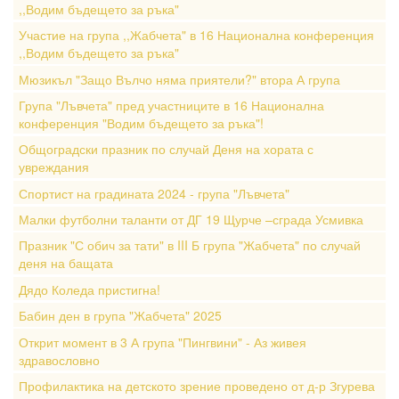
,,Водим бъдещето за ръка"
Участие на група ,,Жабчета" в 16 Национална конференция
,,Водим бъдещето за ръка"
Мюзикъл "Защо Вълчо няма приятели?" втора А група
Група "Лъвчета" пред участниците в 16 Национална
конференция "Водим бъдещето за ръка"!
Общоградски празник по случай Деня на хората с
увреждания
Спортист на градината 2024 - група "Лъвчета"
Малки футболни таланти от ДГ 19 Щурче –сграда Усмивка
Празник "С обич за тати" в III Б група "Жабчета" по случай
деня на бащата
Дядо Коледа пристигна!
Бабин ден в група "Жабчета" 2025
Открит момент в 3 А група "Пингвини" - Аз живея
здравословно
Профилактика на детското зрение проведено от д-р Згурева