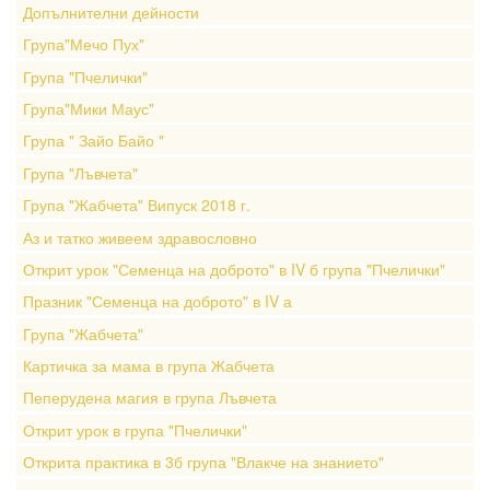
Допълнителни дейности
Група"Мечо Пух"
Група "Пчелички"
Група"Мики Маус"
Група " Зайо Байо "
Група "Лъвчета"
Група "Жабчета" Випуск 2018 г.
Аз и татко живеем здравословно
Открит урок "Семенца на доброто" в IV б група "Пчелички"
Празник "Семенца на доброто" в IV а
Група "Жабчета"
Картичка за мама в група Жабчета
Пеперудена магия в група Лъвчета
Открит урок в група "Пчелички"
Открита практика в 3б група "Влакче на знанието"