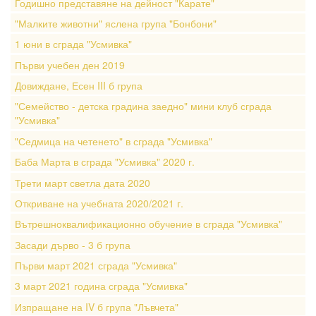
Годишно представяне на дейност "Карате"
"Малките животни" яслена група "Бонбони"
1 юни в сграда "Усмивка"
Първи учебен ден 2019
Довиждане, Есен III б група
"Семейство - детска градина заедно" мини клуб сграда
"Усмивка"
"Седмица на четенето" в сграда "Усмивка"
Баба Марта в сграда "Усмивка" 2020 г.
Трети март светла дата 2020
Откриване на учебната 2020/2021 г.
Вътрешноквалификационно обучение в сграда "Усмивка"
Засади дърво - 3 б група
Първи март 2021 сграда "Усмивка"
3 март 2021 година сграда "Усмивка"
Изпращане на IV б група "Лъвчета"