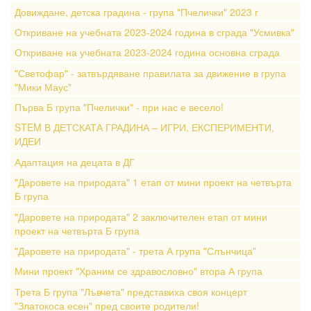
Довиждане, детска градина - група "Пчелички" 2023 г
Откриване на учебната 2023-2024 година в сграда "Усмивка"
Откриване на учебната 2023-2024 година основна сграда
"Светофар" - затвърдяване правилата за движение в група
"Мики Маус"
Първа Б група "Пчелички" - при нас е весело!
STEM В ДЕТСКАТА ГРАДИНА – ИГРИ, ЕКСПЕРИМЕНТИ,
ИДЕИ
Адаптация на децата в ДГ
"Даровете на природата" 1 етап от мини проект на четвърта
Б група
"Даровете на природата" 2 заключителен етап от мини
проект на четвърта Б група
"Даровете на природата" - трета А група "Слънчица"
Мини проект "Храним се здравословно" втора А група
Трета Б група "Лъвчета" представиха своя концерт
"Златокоса есен" пред своите родители!