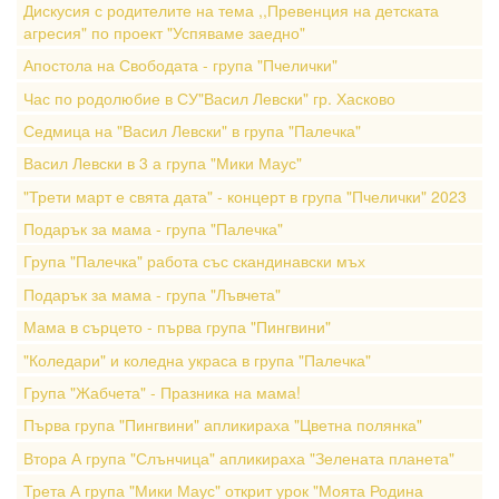
Дискусия с родителите на тема ,,Превенция на детската
агресия" по проект "Успяваме заедно"
Апостола на Свободата - група "Пчелички"
Час по родолюбие в СУ"Васил Левски" гр. Хасково
Седмица на "Васил Левски" в група "Палечка"
Васил Левски в 3 а група "Мики Маус"
"Трети март е свята дата" - концерт в група "Пчелички" 2023
Подарък за мама - група "Палечка"
Група "Палечка" работа със скандинавски мъх
Подарък за мама - група "Лъвчета"
Мама в сърцето - първа група "Пингвини"
"Коледари" и коледна украса в група "Палечка"
Група "Жабчета" - Празника на мама!
Първа група "Пингвини" апликираха "Цветна полянка"
Втора А група "Слънчица" апликираха "Зелената планета"
Трета А група "Мики Маус" открит урок "Моята Родина