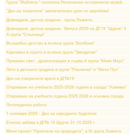
Група "Жабчета " посетиха Регионален исторически музей.
"Ден на талантите" заключителен урок по аеробика!
Довиждане, детска градина - група Лъвчета
Довиждане, детска градина - Випуск 2025 на ДГ19 "Щурче" 4
А група "Слънчица"
Вълшебно детство в яслена група "Бонбони"
Карнавал в гората в яслена група "Звездички"
Приказен свят - драматизация в първа А група "Мики Маус"
Лято в детската градина в групи "Пчелички" и "Мечо Пух"
Ден на отворените врати в ДГ№19
Откриване на учебната 2025-2026 година в сграда "Усмивка"
Откриване на учебната година 2025 2026 в основна сграда
Логопедична работа
1 ноември 2025 - Ден на народните будители
Есенна забава в ДГ№ 19 Щурче 31.10.2025 г
Mини проект "Приятели на природата", в Iб група Лъвчета