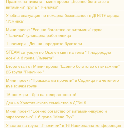
Празник на тиквата - мини проект ,,Есенно богатство от
витамини" група "Пчелички"
Учебна евакуация по пожарна безопасност в ДГ№19 сграда
"Усмивка"
Мини проект "Есенно богатство от витамини" група
"Палечка" кулинарна работилница
1 ноември - Ден на народните будители
STEAM ситуация по Околен свят на тема " Плодородна
есен" 4 б група "Лъвчета"
Втори етап от Мини- проект "Есенно богатство от витамини"
2Б група "Пчелички"
Мини проект "Приказка ми прочети" в Седмица на четенето
във всички групи
16 ноември - Ден на толерантността!
Ден на Християнското семейство в ДГ№19
Мини проект "Есенно богатство от витамини-вкусно и
здравословно" 1 б група "Мечо Пух"
Участие на група ,,Пчелички" в 16 Национална конференция