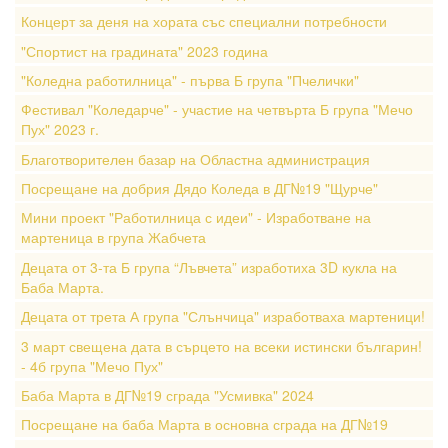
Концерт за деня на хората със специални потребности
"Спортист на градината" 2023 година
"Коледна работилница" - първа Б група "Пчелички"
Фестивал "Коледарче" - участие на четвърта Б група "Мечо
Пух" 2023 г.
Благотворителен базар на Областна администрация
Посрещане на добрия Дядо Коледа в ДГ№19 "Щурче"
Мини проект "Работилница с идеи" - Изработване на
мартеница в група Жабчета
Децата от 3-та Б група “Лъвчета” изработиха 3D кукла на
Баба Марта.
Децата от трета А група "Слънчица" изработваха мартеници!
3 март свещена дата в сърцето на всеки истински българин!
- 4б група "Мечо Пух"
Баба Марта в ДГ№19 сграда "Усмивка" 2024
Посрещане на баба Марта в основна сграда на ДГ№19