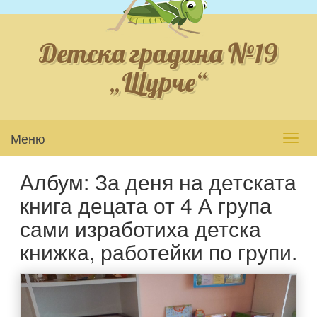
Детска градина №19
„Щурче“
Меню
Toggl
navig
Албум: За деня на детската
книга децата от 4 А група
сами изработиха детска
книжка, работейки по групи.