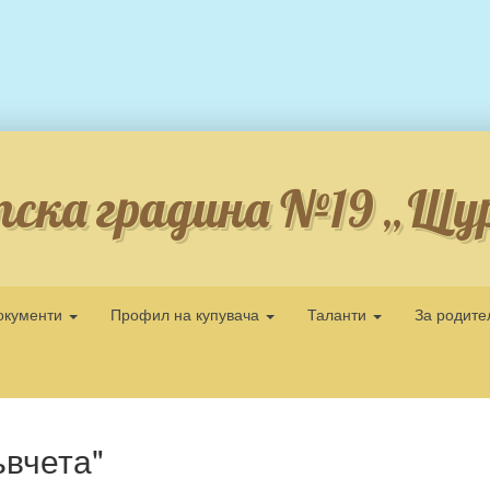
ска градина №19 „Щу
окументи
Профил на купувача
Таланти
За родит
ъвчета"