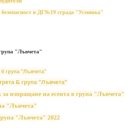
 будители
 безопасност в ДГ№19 сграда "Усмивка"
 група "Лъвчета"
 б група "Лъвчета"
трета Б група "Лъвчета"
к за изпращане на есента в група "Лъвчета"
па "Лъвчета"
група "Лъвчета" 2022