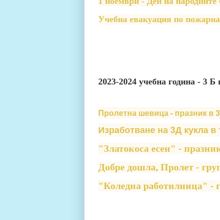
1 ноември - Ден на народните
Учебна евакуация по пожарна
2023-2024 учебна година - 3 Б
Пролетна шевица - празник в 3
Изработване на 3Д кукла в 
"Златокоса есен" - празни
Добре дошла, Пролет - гру
"Коледна работилница" - 