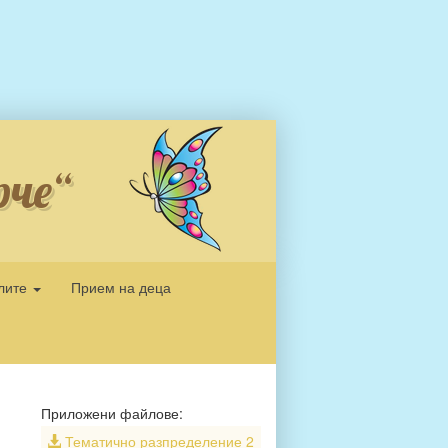
рче“
елите
Прием на деца
Приложени файлове:
Тематично разпределение 2