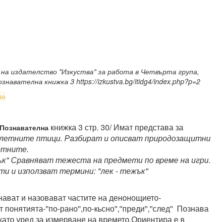
на издателство "Изкуства" за работа в Четвърта група,
вателна книжка 3 https://izkustva.bg/itidg4/index.php?p=2
ва
книжка 3 стр. 30/ Имат представа за
Познавателна
летните птици. Разбират и описват природозащитни
вотните.
ък" Сравняват тежеста на предмети по време на игри.
 и използват термини: "лек - тежък"
нават и назовават частите на денонощието-
онятията-''по-рано'',по-кьсно'',''преди'',''след'' Познава
като уред за измерване на времето.Ориентира е в