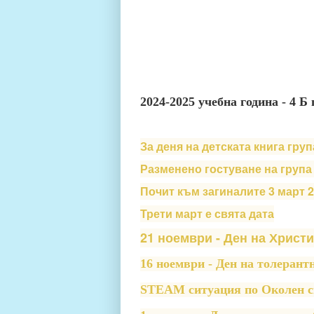
2024-2025 учебна година - 4 Б
За деня на детската книга гр
Разменено гостуване на група
Почит към загиналите 3 март 
Трети март е свята дата
21 ноември - Ден на Христ
16 ноември - Ден на толерант
STEAM ситуация по Околен св