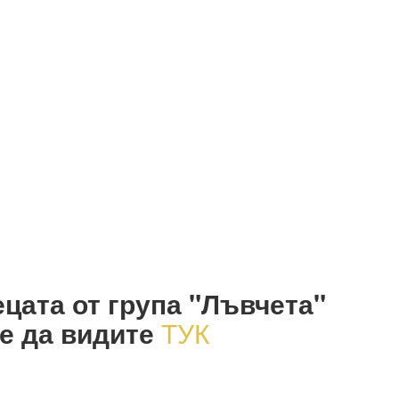
цата от група "Лъвчета"
е да видите
ТУК