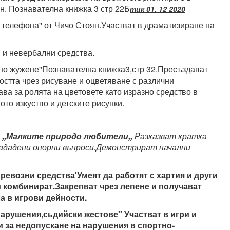
н. Познавателна книжка 3 стр 22Б
тик 01. 12 2020
о телефона'' от Чичо Стоян.Участват в драматизиране на
 и невербални средства.
тно жужене''Познавателна книжка3,стр 32.Пресъздават
остта чрез рисуване и оцветяване с различни
а за ролята на цветовете като изразно средство в
то изкуство и детските рисунки.
 ,,Малките природо любители,,
Разказват кратка
зададени опорни въпроси.Демонстрират начални
ревозни средства'Умеят да работят с хартия и други
 и комбинират.Закрепват чрез лепене и получават
а в игрови дейности.
арушения,сьдийски жестове'' Участват в игри и
и за недопускане на нарушения в спортно-