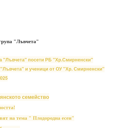
 група "Лъвчета"
упа "Лъвчета" посети РБ "Хр.Смирненски"
 "Лъвчета" и ученици от ОУ "Хр. Смирненски"
2025
иянското семейство
ността!
ят на тема " Плодородна есен"