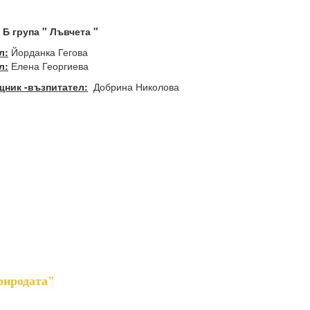
 Б група " Лъвчета "
л:
Йорданка Гегова
л:
Елена Георгиева
ник -възпитател:
Добрина Николова
риродата"