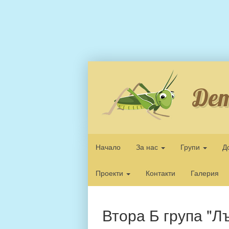
Дет
Начало
За нас
Групи
Д
Проекти
Контакти
Галерия
Втора Б група "Л