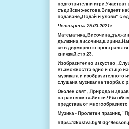
подготвителни игри.Участват в
съдийски жестове.Владеят наб
подаване,,Подай и улови'' с е
Четвъртък 25.03.2021г
Математика,,Височина,дължина
дължина,височина,ширина.Нам
се в двумерното пространство
книжка3,стр 23.
Изобразително изкуство ,,Слу
възможността едно и също на
музиката и изобразителното и
слушана музикална творба с р
Околен свят ,,Природа и здрав
на растенията-билки.
ЧЧ
и обяс
представа от многообразието 
Музика - Пролетен празник, "П
https://izkustva.bg/itidg4/less