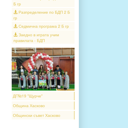
Б гр
Разпределение по БДП 2 Б
гр
Седмична програма 2 Б гр
Заедно в играта учим
правилата - БДП
ДГ№19 "Щурче"
Община Хасково
Общински съвет Хасково