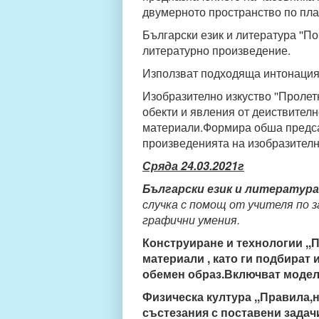
двумерното пространство по пла
Български език и литература ''П
литературно произведение.
Използват подходяща интонация
Изобразително изкуство ''Проле
обекти и явления от деиствителн
материали.Формира обша предсав
произведенията на изобразително
Сряда 24.03.2021г
Български език и литература
случка с помощ от учителя по 
графични умения.
Конструиране и технологии ,,П
материали , като ги подбират
обемен образ.Включват модел
Физическа култура ,,Правила,н
състезания с поставени задач