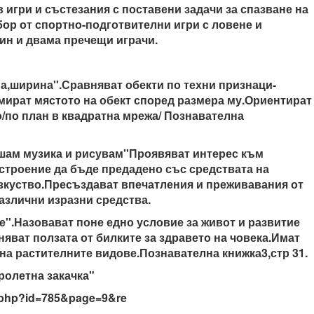
 игри и състезания с поставени задачи за спазване на
ор от спортно-подготвителни игри с ловене и
дин и двама пречещи играчи.
,ширина''.Сравняват обекти по техни признаци-
ират мястото на обект според размера му.Ориентират
/по план в квадратна мрежа/ Познавателна
шам музика и рисувам''Проявяват интерес към
строение да бъде предадено със средствата на
зкуство.Пресъздават впечатления и преживавания от
азлични изразни средства.
е''.Назовават поне едно условие за живот и развитие
няват ползата от билките за здравето на човека.Имат
на растителните видове.Познавателна книжка3,стр 31.
ролетна закачка"
on.php?id=785&page=9&re