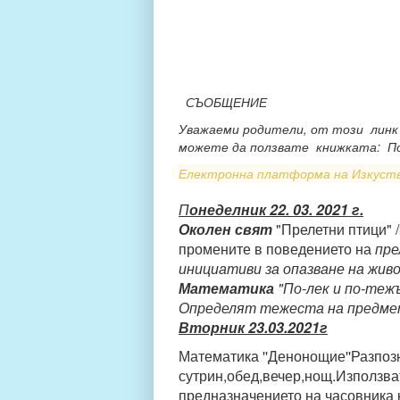
СЪОБЩЕНИЕ
Уважаеми родители, от този линк 
можете да ползвате книжката: Позна
Електронна платформа на Изкуст
П
онеделник 22. 03. 2021 г.
Околен свят
"Прелетни птици" /
промените в поведението на
пре
инициативи за опазване на жи
Математика
"По-лек и по-теж
Определят тежеста на предмети
Вторник 23.0
3.2021г
Математика ''Денонощие''Разпоз
сутрин,обед,вечер,нощ.Използват п
предназначението на часовника 