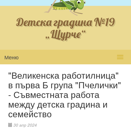
Детска градина №19
„Щурче“
Меню
Toggl
navig
"Великенска работилница"
в първа Б група "Пчелички"
- Съвместната работа
между детска градина и
семейство
30 апр 2024