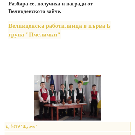
Разбира се, получиха и награди от
Великденското зайче.
Великденска работилница в първа Б
група "Пчелички"
ДГ№19 "Щурче"