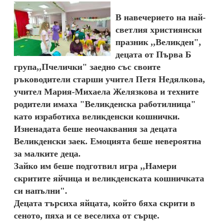
В навечерието на най-
светлия християнски
празник ,,Великден",
децата от Първа Б
група,,Пчелички" заедно със своите
ръководители старши учител Петя Недялкова,
учител Мария-Михаела Желязкова и техните
родители имаха "Великденска работилница"
като изработиха великденски кошнички.
Изненадата беше неочаквания за децата
Великденски заек. Емоцията беше невероятна
за малките деца.
Зайко им беше подготвил игра ,,Намери
скритите яйчица и великденската кошничката
си напълни".
Децата търсиха яйцата, който бяха скрити в
сеното, пяха и се веселиха от сърце.