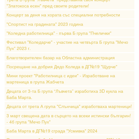
"Златокоса есен" пред своите родители!
Концерт за деня на хората със специални потребности
"Спортист на градината" 2023 година
"Коледна работилница" - първа Б група "Пчелички"
Фестивал "Коледарче" - участие на четвърта Б група "Мечо
Пух" 2023 г.
Благотворителен базар на Областна администрация
Посрещане на добрия Дядо Коледа в ДГ№19 "Щурче"
Мини проект "Работилница с идеи" - Изработване на
мартеница в група Жабчета
Децата от 3-та Б група “Лъвчета” изработиха 3D кукла на
Баба Марта.
Децата от трета А група "Слънчица" изработваха мартеници!
3 март свещена дата в сърцето на всеки истински българин!
- 4б група "Мечо Пух"
Баба Марта в ДГ№19 сграда "Усмивка" 2024