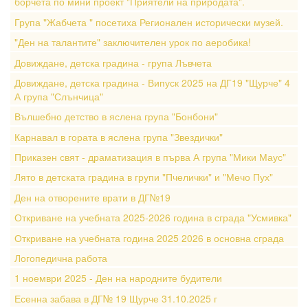
борчета по мини проект "Приятели на природата".
Група "Жабчета " посетиха Регионален исторически музей.
"Ден на талантите" заключителен урок по аеробика!
Довиждане, детска градина - група Лъвчета
Довиждане, детска градина - Випуск 2025 на ДГ19 "Щурче" 4
А група "Слънчица"
Вълшебно детство в яслена група "Бонбони"
Карнавал в гората в яслена група "Звездички"
Приказен свят - драматизация в първа А група "Мики Маус"
Лято в детската градина в групи "Пчелички" и "Мечо Пух"
Ден на отворените врати в ДГ№19
Откриване на учебната 2025-2026 година в сграда "Усмивка"
Откриване на учебната година 2025 2026 в основна сграда
Логопедична работа
1 ноември 2025 - Ден на народните будители
Есенна забава в ДГ№ 19 Щурче 31.10.2025 г