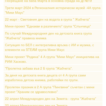
Посрещане на баба Марта в основна сграда на ДГ№19
Трети март 2024 в Регионалния исторически музей -4А група
"Мики Маус"
22 март - Световния ден на водата в група " Жабчета"
Мини-проект "Еднакви в различието" група "Слънчица"
По случай Международния ден на детската книга група
"Жабчета" правиха книжка
Ситуация по БЕЛ с интегративна връзка с ИИ и музика, с
елементи на STEAM група Мики Маус
Мини проект "Родина" 4 А група "Мики Маус" инициатива на
РИМ Хасково.
"Пролетна забава във 2 Б група "Жабчета".
За деня на детската книга децата от 4 А група сами
изработиха детска книжка, работейки по групи.
Пролетен празник в 2 А група "Пингвини" съчетан с мини
проект "Храним се здравословно"
22 април Международен ден на Земята - група "Жабчета"
22 април Международен ден на Земята