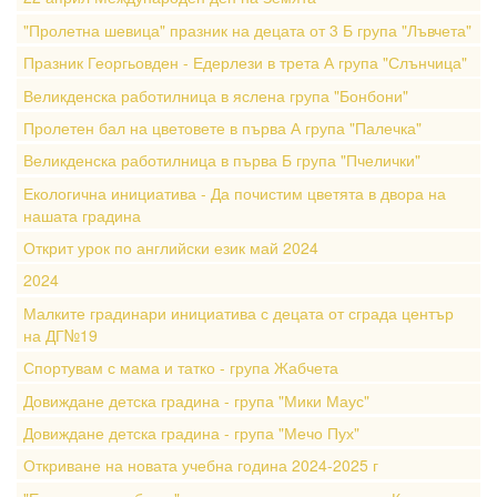
"Пролетна шевица" празник на децата от 3 Б група "Лъвчета"
Празник Георгьовден - Едерлези в трета А група "Слънчица"
Великденска работилница в яслена група "Бонбони"
Пролетен бал на цветовете в първа А група "Палечка"
Великденска работилница в първа Б група "Пчелички"
Екологична инициатива - Да почистим цветята в двора на
нашата градина
Открит урок по английски език май 2024
2024
Малките градинари инициатива с децата от сграда център
на ДГ№19
Спортувам с мама и татко - група Жабчета
Довиждане детска градина - група "Мики Маус"
Довиждане детска градина - група "Мечо Пух"
Откриване на новата учебна година 2024-2025 г