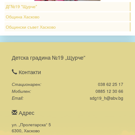
ДГ№19 "Щурче"
Община Хасково
Общински съвет Хасково
Детска градина №19 „Щурче“
Контакти
Стационарен
038 62 25 17
Мобилен
0885 12 30 66
Email
sdg19_h@abv.bg
Адрес
ул. „Пролетарска“ 5
6300, Хасково