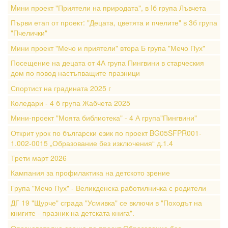
Mини проект "Приятели на природата", в Iб група Лъвчета
Първи етап от проект: "Децата, цветята и пчелите" в 3б група
"Пчелички"
Мини проект "Мечо и приятели" втора Б група "Мечо Пух"
Посещение на децата от 4А група Пингвини в старческия
дом по повод настъпващите празници
Спортист на градината 2025 г
Коледари - 4 б група Жабчета 2025
Мини-проект "Моята библиотека" - 4 А група"Пингвини"
Открит урок по български език по проект BG05SFPR001-
1.002-0015 „Образование без изключения“ д.1.4
Трети март 2026
Кампания за профилактика на детското зрение
Група "Мечо Пух" - Великденска работилничка с родители
ДГ 19 "Щурче" сграда "Усмивка" се включи в "Походът на
книгите - празник на детската книга".
Опознавателна среща по проект Образование без