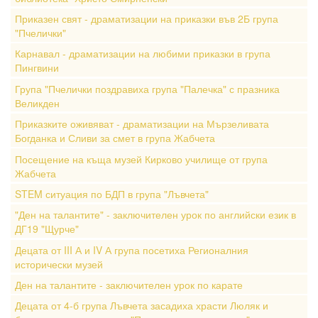
Приказен свят - драматизации на приказки във 2Б група
"Пчелички"
Карнавал - драматизации на любими приказки в група
Пингвини
Група "Пчелички поздравиха група "Палечка" с празника
Великден
Приказките оживяват - драматизации на Мързеливата
Богданка и Сливи за смет в група Жабчета
Посещение на къща музей Кирково училище от група
Жабчета
STEM ситуация по БДП в група "Лъвчета"
"Ден на талантите" - заключителен урок по английски език в
ДГ19 "Щурче"
Децата от III А и IV А група посетиха Регионалния
исторически музей
Ден на талантите - заключителен урок по карате
Децата от 4-б група Лъвчета засадиха храсти Люляк и