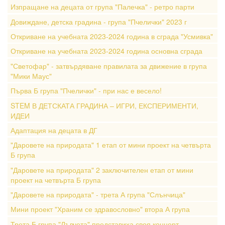
Изпращане на децата от група "Палечка" - ретро парти
Довиждане, детска градина - група "Пчелички" 2023 г
Откриване на учебната 2023-2024 година в сграда "Усмивка"
Откриване на учебната 2023-2024 година основна сграда
"Светофар" - затвърдяване правилата за движение в група
"Мики Маус"
Първа Б група "Пчелички" - при нас е весело!
STEM В ДЕТСКАТА ГРАДИНА – ИГРИ, ЕКСПЕРИМЕНТИ,
ИДЕИ
Адаптация на децата в ДГ
"Даровете на природата" 1 етап от мини проект на четвърта
Б група
"Даровете на природата" 2 заключителен етап от мини
проект на четвърта Б група
"Даровете на природата" - трета А група "Слънчица"
Мини проект "Храним се здравословно" втора А група
Трета Б група "Лъвчета" представиха своя концерт