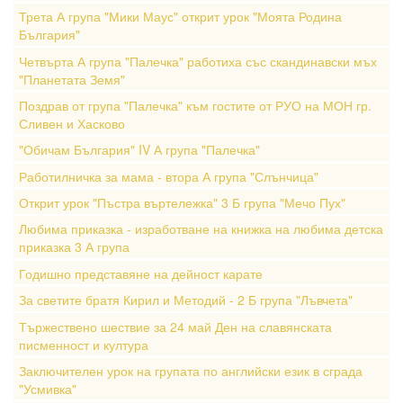
Трета А група "Мики Маус" открит урок "Моята Родина
България"
Четвърта А група "Палечка" работиха със скандинавски мъх
"Планетата Земя"
Поздрав от група "Палечка" към гостите от РУО на МОН гр.
Сливен и Хасково
"Обичам България" IV А група "Палечка"
Работилничка за мама - втора А група "Слънчица"
Открит урок "Пъстра въртележка" 3 Б група "Мечо Пух"
Любима приказка - изработване на книжка на любима детска
приказка 3 А група
Годишно представяне на дейност карате
За светите братя Кирил и Методий - 2 Б група "Лъвчета"
Тържествено шествие за 24 май Ден на славянската
писменност и култура
Заключителен урок на групата по английски език в сграда
"Усмивка"