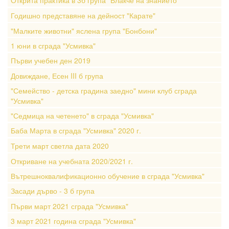
Открита практика в 3б група "Влакче на знанието"
Годишно представяне на дейност "Карате"
"Малките животни" яслена група "Бонбони"
1 юни в сграда "Усмивка"
Първи учебен ден 2019
Довиждане, Есен III б група
"Семейство - детска градина заедно" мини клуб сграда
"Усмивка"
"Седмица на четенето" в сграда "Усмивка"
Баба Марта в сграда "Усмивка" 2020 г.
Трети март светла дата 2020
Откриване на учебната 2020/2021 г.
Вътрешноквалификационно обучение в сграда "Усмивка"
Засади дърво - 3 б група
Първи март 2021 сграда "Усмивка"
3 март 2021 година сграда "Усмивка"