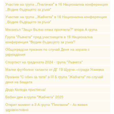
Участие на група ,,Пчелички" в 16 Национална конференция
,,Водим бъдещето за ръка"
Участие на група ,,Жабчета" в 16 Национална конференция
,,Водим бъдещето за ръка"
Мюзикъл "Защо Вълчо няма приятели?" втора А група
Група "Лъвчета" пред участниците в 16 Национална
конференция "Водим бъдещето за ръка"!
Общоградски празник по случай Деня на хората с
увреждания
Спортист на градината 2024 - група "Лъвчета"
Малки футболни таланти от ДГ 19 Щурче –сграда Усмивка
Празник "С обич за тати" в III Б група "Жабчета" по случай
деня на бащата
Дядо Коледа пристигна!
Бабин ден в група "Жабчета" 2025
Открит момент в 3 А група "Пингвини" - Аз живея
здравословно