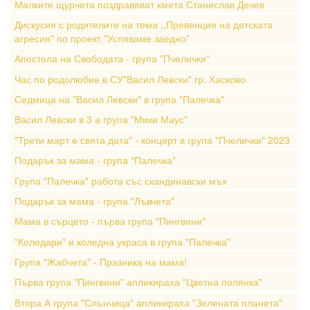
Малките щурчета поздравяват кмета Станислав Дечев
Дискусия с родителите на тема ,,Превенция на детската
агресия" по проект "Успяваме заедно"
Апостола на Свободата - група "Пчелички"
Час по родолюбие в СУ"Васил Левски" гр. Хасково
Седмица на "Васил Левски" в група "Палечка"
Васил Левски в 3 а група "Мики Маус"
"Трети март е свята дата" - концерт в група "Пчелички" 2023
Подарък за мама - група "Палечка"
Група "Палечка" работа със скандинавски мъх
Подарък за мама - група "Лъвчета"
Мама в сърцето - първа група "Пингвини"
"Коледари" и коледна украса в група "Палечка"
Група "Жабчета" - Празника на мама!
Първа група "Пингвини" апликираха "Цветна полянка"
Втора А група "Слънчица" апликираха "Зелената планета"