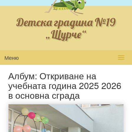
Детска градина №19
„Щурче“
Меню
Toggl
navig
Албум: Откриване на
учебната година 2025 2026
в основна сграда