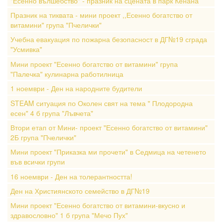
"Есенно вълшебство" - празник на сцената в парк Кенана
Празник на тиквата - мини проект ,,Есенно богатство от
витамини" група "Пчелички"
Учебна евакуация по пожарна безопасност в ДГ№19 сграда
"Усмивка"
Мини проект "Есенно богатство от витамини" група
"Палечка" кулинарна работилница
1 ноември - Ден на народните будители
STEAM ситуация по Околен свят на тема " Плодородна
есен" 4 б група "Лъвчета"
Втори етап от Мини- проект "Есенно богатство от витамини"
2Б група "Пчелички"
Мини проект "Приказка ми прочети" в Седмица на четенето
във всички групи
16 ноември - Ден на толерантността!
Ден на Християнското семейство в ДГ№19
Мини проект "Есенно богатство от витамини-вкусно и
здравословно" 1 б група "Мечо Пух"