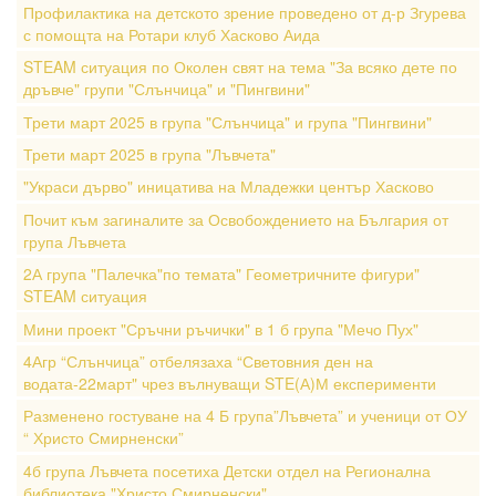
Профилактика на детското зрение проведено от д-р Згурева
с помощта на Ротари клуб Хасково Аида
STEAM ситуация по Околен свят на тема "За всяко дете по
дръвче" групи "Слънчица" и "Пингвини"
Трети март 2025 в група "Слънчица" и група "Пингвини"
Трети март 2025 в група "Лъвчета"
"Украси дърво" иницатива на Младежки център Хасково
Почит към загиналите за Освобождението на България от
група Лъвчета
2А група "Палечка"по темата" Геометричните фигури"
STEAM ситуация
Мини проект "Сръчни ръчички" в 1 б група "Мечо Пух"
4Агр “Слънчица” отбелязаха “Световния ден на
водата-22март" чрез вълнуващи STE(А)М експерименти
Разменено гостуване на 4 Б група”Лъвчета” и ученици от ОУ
“ Христо Смирненски”
4б група Лъвчета посетиха Детски отдел на Регионална
библиотека "Христо Смирненски"