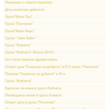
Празници и открити практики
Допълнителни дейности
Група"Мечо Пух"
Група "Пчелички"
Група"Мики Маус"
Група " Зайо Байо "
Група "Лъвчета"
Група "Жабчета" Випуск 2018 г.
Аз и татко живеем здравословно
Открит урок "Семенца на доброто" в IV б група "Пчелички"
Празник "Семенца на доброто" в IV а
Група "Жабчета"
Картичка за мама в група Жабчета
Пеперудена магия в група Лъвчета
Открит урок в група "Пчелички"