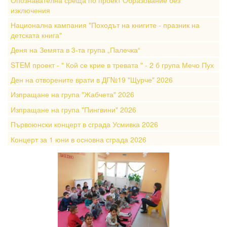
изключения
Национална кампания "Походът на книгите - празник на
детската книга"
Деня на Земята в 3-та група „Палечка“
STEM проект - " Кой се крие в тревата " - 2 б група Мечо Пух
Ден на отворените врати в ДГ№19 "Щурче" 2026
Изпращане на група "Жабчета" 2026
Изпращане на група "Пингвини" 2026
Първоюнски концерт в сграда Усмивка 2026
Концерт за 1 юни в основна сграда 2026