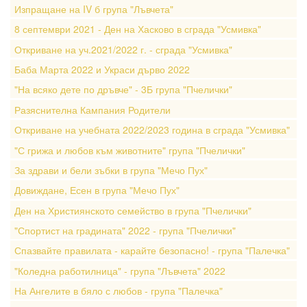
Изпращане на IV б група "Лъвчета"
8 септември 2021 - Ден на Хасково в сграда "Усмивка"
Откриване на уч.2021/2022 г. - сграда "Усмивка"
Баба Марта 2022 и Украси дърво 2022
"На всяко дете по дръвче" - 3Б група "Пчелички"
Разяснителна Кампания Родители
Откриване на учебната 2022/2023 година в сграда "Усмивка"
"С грижа и любов към животните" група "Пчелички"
За здрави и бели зъбки в група "Мечо Пух"
Довиждане, Есен в група "Мечо Пух"
Ден на Християнското семейство в група "Пчелички"
"Спортист на градината" 2022 - група "Пчелички"
Спазвайте правилата - карайте безопасно! - група "Палечка"
"Коледна работилница" - група "Лъвчета" 2022
На Ангелите в бяло с любов - група "Палечка"